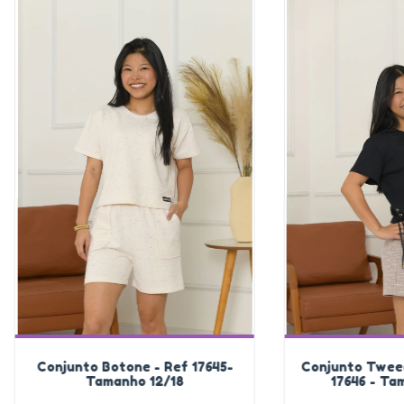
Conjunto Botone - Ref 17645-
Conjunto Tweed
Tamanho 12/18
17646 - Ta